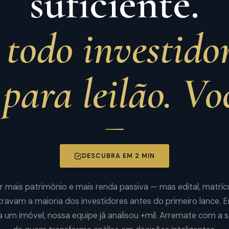
suficiente.
todo investidor
para leilão. Vo
DESCUBRA EM 2 MIN
 mais patrimônio e mais renda passiva — mas edital, matrícu
 travam a maioria dos investidores antes do primeiro lance.
a um imóvel, nossa equipe já analisou +mil. Arremate com a 