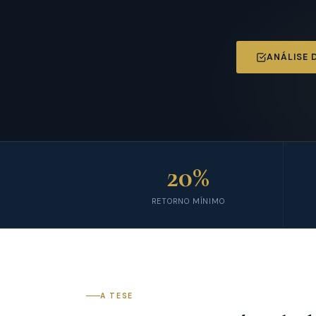
ANÁLISE 
20%
RETORNO MÍNIMO
A TESE