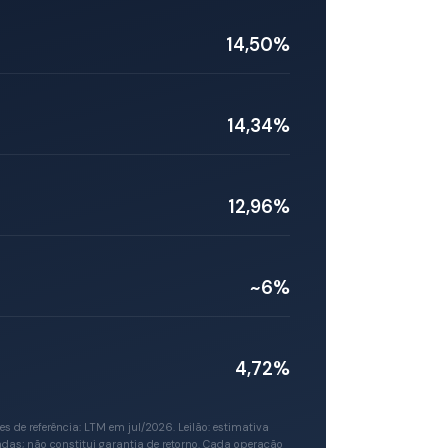
14,50%
14,34%
12,96%
~6%
4,72%
 de referência: LTM em jul/2026. Leilão: estimativa
das; não constitui garantia de retorno. Cada operação