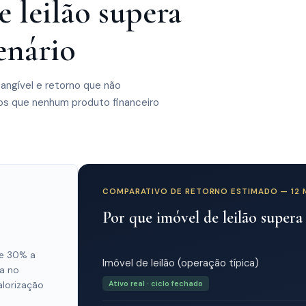
 leilão supera
enário
tangível e retorno que não
os que nenhum produto financeiro
COMPARATIVO DE RETORNO ESTIMADO — 12 
Por que imóvel de leilão supera
de 30% a
Imóvel de leilão (operação típica)
a no
Ativo real · ciclo fechado
lorização