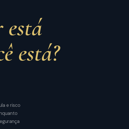
 está
cê está?
la e risco
 Enquanto
segurança