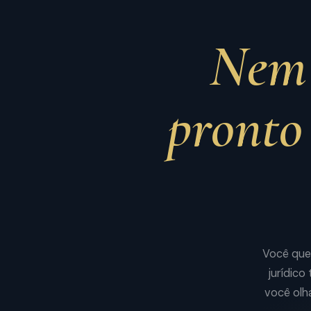
Nem 
pronto 
Você quer
jurídico
você olh