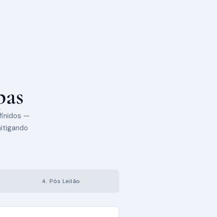
pas
finidos —
mitigando
4. Pós Leilão