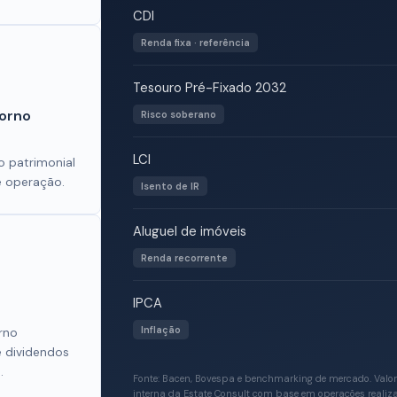
CDI
Renda fixa · referência
Tesouro Pré-Fixado 2032
torno
Risco soberano
LCI
ão patrimonial
e operação.
Isento de IR
Aluguel de imóveis
Renda recorrente
IPCA
Inflação
rno
 dividendos
.
Fonte: Bacen, Bovespa e benchmarking de mercado. Valores
interna da Estate Consult com base em operações realiza