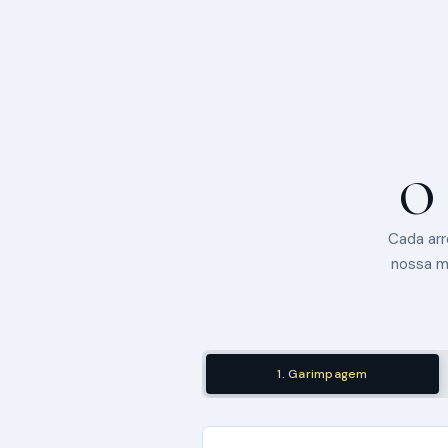
O 
Cada ar
nossa me
1. Garimpagem