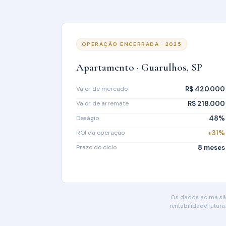
OPERAÇÃO ENCERRADA · 2025
Apartamento · Guarulhos, SP
Valor de mercado
R$ 420.000
Valor de arremate
R$ 218.000
Deságio
48%
ROI da operação
+31%
Prazo do ciclo
8 meses
Os dados acima são
rentabilidade futur