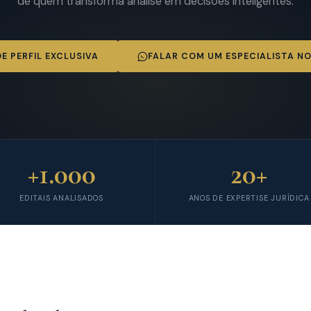
de quem transforma análise em decisões inteligentes.
DE PERFIL EXCLUSIVA
FALAR COM UM ESPECIALISTA N
+1.000
20+
EDITAIS ANALISADOS
ANOS DE EXPERTISE JURÍDICA