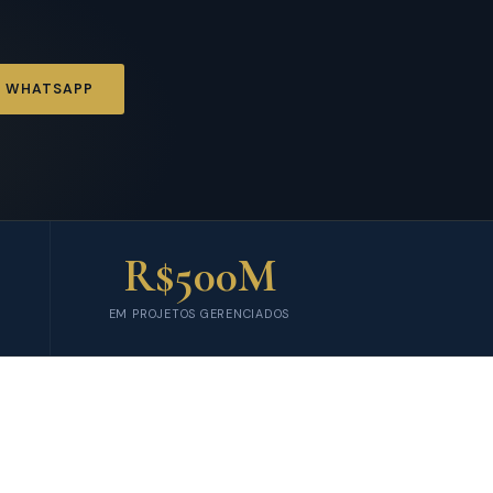
O WHATSAPP
R$
500M
EM PROJETOS GERENCIADOS