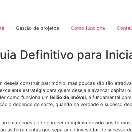
re
Gestão de projetos
Como funciona
Conte
uia Definitivo para Inic
 deseja construir patrimônio, mas poucas são tão atrativa
xcelente estratégia para quem deseja alavancar capital ou
nder como funciona um
leilão de imóvel
, é fundamental com
egócio depende de sorte, quando na verdade o sucesso dec
s arrematações pode parecer complexo devido aos termos j
são as ferramentas que separam o investidor de sucesso do