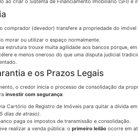
ao criar o Sistema de Financiamento Imobiliário (SFI) e i
ia
o comprador (devedor) transfere a propriedade do imóvel a
 morar ou utilizar o espaço normalmente.
Essa estrutura trouxe muita agilidade aos bancos porque, 
célere e menos oneroso do que uma disputa judicial tradici
entado.
antia e os Prazos Legais
ento, o credor inicia o processo de consolidação da prop
ara
investir com segurança
:
a Cartório de Registro de Imóveis para quitar a dívida em
5 dias de atraso)
.
banco paga os impostos de transmissão e consolidação.
e realizar a venda pública: o
primeiro leilão
ocorre em at