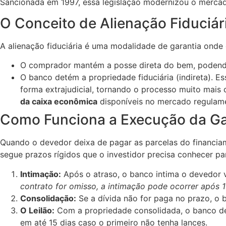
Sancionada em 1997, essa legislação modernizou o mercado 
O Conceito de Alienação Fiduciár
A alienação fiduciária é uma modalidade de garantia onde 
O comprador mantém a posse direta do bem, podendo
O banco detém a propriedade fiduciária (indireta). 
forma extrajudicial, tornando o processo muito mais 
da caixa econômica
disponíveis no mercado regulam
Como Funciona a Execução da Gar
Quando o devedor deixa de pagar as parcelas do financiam
segue prazos rígidos que o investidor precisa conhecer p
Intimação:
Após o atraso, o banco intima o devedor vi
contrato for omisso, a intimação pode ocorrer após 1
Consolidação:
Se a dívida não for paga no prazo, o 
O Leilão:
Com a propriedade consolidada, o banco dev
em até 15 dias caso o primeiro não tenha lances.